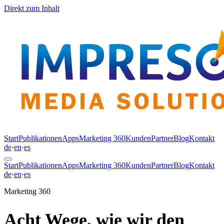
Direkt zum Inhalt
Start
Publikationen
Apps
Marketing 360
Kunden
Partner
Blog
Kontakt
de
·
en
·
es
Start
Publikationen
Apps
Marketing 360
Kunden
Partner
Blog
Kontakt
de
·
en
·
es
Marketing 360
Acht Wege, wie wir den