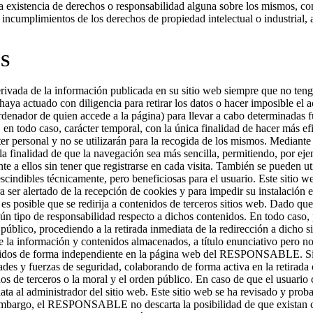
 la existencia de derechos o responsabilidad alguna sobre los mismos, 
 incumplimientos de los derechos de propiedad intelectual o industrial,
S
ada de la información publicada en su sitio web siempre que no tenga
haya actuado con diligencia para retirar los datos o hacer imposible el 
rdenador de quien accede a la página) para llevar a cabo determinadas 
, en todo caso, carácter temporal, con la única finalidad de hacer más e
er personal y no se utilizarán para la recogida de los mismos. Mediante
la finalidad de que la navegación sea más sencilla, permitiendo, por eje
 a ellos sin tener que registrarse en cada visita. También se pueden util
scindibles técnicamente, pero beneficiosas para el usuario. Este sitio we
a ser alertado de la recepción de cookies y para impedir su instalación 
eb, es posible que se redirija a contenidos de terceros sitios web. Da
gún tipo de responsabilidad respecto a dichos contenidos. En todo caso, 
en público, procediendo a la retirada inmediata de la redirección a dich
información y contenidos almacenados, a título enunciativo pero no li
tenidos de forma independiente en la página web del RESPONSABLE. Sin
ades y fuerzas de seguridad, colaborando de forma activa en la retirad
chos de terceros o la moral y el orden público. En caso de que el usuario
diata al administrador del sitio web. Este sitio web se ha revisado y pr
n embargo, el RESPONSABLE no descarta la posibilidad de que existan c