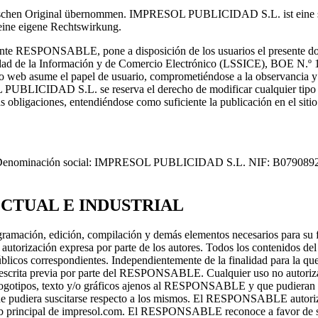
anischen Original übernommen. IMPRESOL PUBLICIDAD S.L. ist eine spa
eine eigene Rechtswirkung.
 RESPONSABLE, pone a disposición de los usuarios el presente docum
iedad de la Información y de Comercio Electrónico (LSSICE), BOE N.º 16
tio web asume el papel de usuario, comprometiéndose a la observancia y
 PUBLICIDAD S.L. se reserva el derecho de modificar cualquier tipo de
ichas obligaciones, entendiéndose como suficiente la publicación en 
Denominación social: IMPRESOL PUBLICIDAD S.L. NIF: B07908924
ECTUAL E INDUSTRIAL
ogramación, edición, compilación y demás elementos necesarios para su f
torización expresa por parte de los autores. Todos los contenidos del
 públicos correspondientes. Independientemente de la finalidad para la que
ión escrita previa por parte del RESPONSABLE. Cualquier uso no autori
, logotipos, texto y/o gráficos ajenos al RESPONSABLE y que pudieran ap
que pudiera suscitarse respecto a los mismos. El RESPONSABLE autoriza
o web principal de impresol.com. El RESPONSABLE reconoce a favor de sus