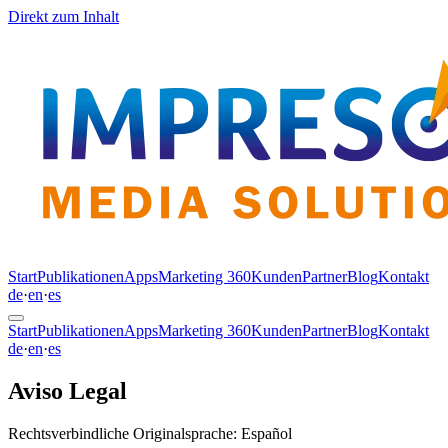
Direkt zum Inhalt
Start
Publikationen
Apps
Marketing 360
Kunden
Partner
Blog
Kontakt
de
·
en
·
es
Start
Publikationen
Apps
Marketing 360
Kunden
Partner
Blog
Kontakt
de
·
en
·
es
Aviso Legal
Rechtsverbindliche Originalsprache
: Español