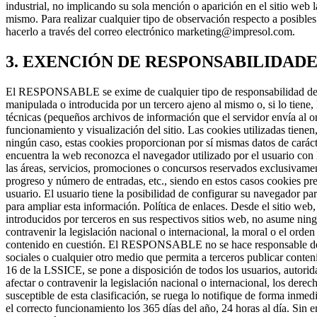
industrial, no implicando su sola mención o aparición en el sitio web
mismo. Para realizar cualquier tipo de observación respecto a posibles
hacerlo a través del correo electrónico marketing@impresol.com.
3. EXENCIÓN DE RESPONSABILIDADE
El RESPONSABLE se exime de cualquier tipo de responsabilidad deriv
manipulada o introducida por un tercero ajeno al mismo o, si lo tiene, 
técnicas (pequeños archivos de información que el servidor envía al o
funcionamiento y visualización del sitio. Las cookies utilizadas tienen
ningún caso, estas cookies proporcionan por sí mismas datos de caráct
encuentra la web reconozca el navegador utilizado por el usuario con 
las áreas, servicios, promociones o concursos reservados exclusivamente
progreso y número de entradas, etc., siendo en estos casos cookies pre
usuario. El usuario tiene la posibilidad de configurar su navegador par
para ampliar esta información. Política de enlaces. Desde el sitio w
introducidos por terceros en sus respectivos sitios web, no asume nin
contravenir la legislación nacional o internacional, la moral o el ord
contenido en cuestión. El RESPONSABLE no se hace responsable de la 
sociales o cualquier otro medio que permita a terceros publicar con
16 de la LSSICE, se pone a disposición de todos los usuarios, autorid
afectar o contravenir la legislación nacional o internacional, los dere
susceptible de esta clasificación, se ruega lo notifique de forma inme
el correcto funcionamiento los 365 días del año, 24 horas al día. Si