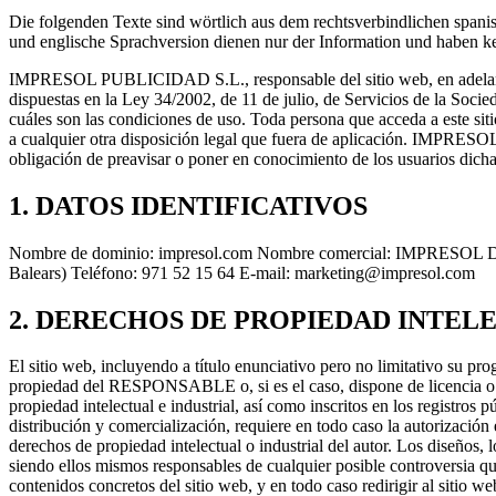
Die folgenden Texte sind wörtlich aus dem rechtsverbindlichen sp
und englische Sprachversion dienen nur der Information und haben k
IMPRESOL PUBLICIDAD S.L., responsable del sitio web, en adelante
dispuestas en la Ley 34/2002, de 11 de julio, de Servicios de la Soc
cuáles son las condiciones de uso. Toda persona que acceda a este si
a cualquier otra disposición legal que fuera de aplicación. IMPRESOL
obligación de preavisar o poner en conocimiento de los usuarios d
1. DATOS IDENTIFICATIVOS
Nombre de dominio: impresol.com Nombre comercial: IMPRESOL 
Balears) Teléfono: 971 52 15 64 E-mail: marketing@impresol.com
2. DERECHOS DE PROPIEDAD INTEL
El sitio web, incluyendo a título enunciativo pero no limitativo su pr
propiedad del RESPONSABLE o, si es el caso, dispone de licencia o au
propiedad intelectual e industrial, así como inscritos en los registros
distribución y comercialización, requiere en todo caso la autorizac
derechos de propiedad intelectual o industrial del autor. Los diseños
siendo ellos mismos responsables de cualquier posible controversia 
contenidos concretos del sitio web, y en todo caso redirigir al siti