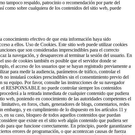
como tampoco respaldo, patrocinio o recomendación por parte del
 así como sobre cualquiera de los contenidos del sitio web, puede
 conocimiento efectivo de que esta información haya sido
acceso a ellos. Uso de Cookies. Este sitio web puede utilizar cookies
funciones que son consideradas imprescindibles para el correcto
ficaz la navegación, y desaparecen al terminar la sesión del usuario. En
 el uso de cookies también es posible que el servidor donde se
mplo, el acceso de los usuarios que se hayan registrado previamente a
izar para medir la audiencia, parámetros de tráfico, controlar el
b no instalará cookies prescindibles sin el consentimiento previo del
en su equipo. Por favor, consulte las instrucciones de su navegador
do que el RESPONSABLE no puede controlar siempre los contenidos
procederá a la retirada inmediata de cualquier contenido que pudiera
o sitio web, poniendo en conocimiento de las autoridades competentes el
mitativo, en foros, chats, generadores de blogs, comentarios, redes
 embargo, y en cumplimiento de lo dispuesto en los artículos 11 y
a o, en su caso, bloqueo de todos aquellos contenidos que puedan
 considere que existe en el sitio web algún contenido que pudiera ser
obado para que funcione correctamente. En principio, puede garantizarse
iertos errores de programación, o que acontezcan causas de fuerza