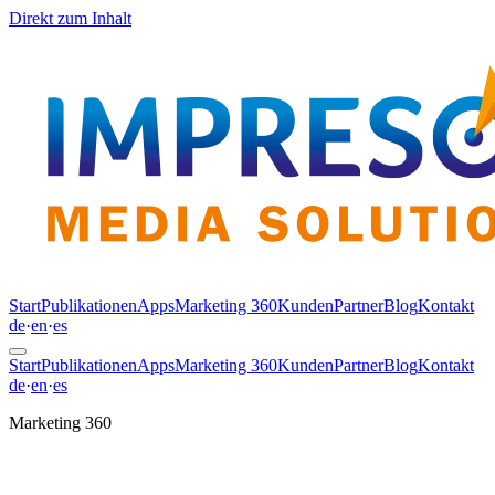
Direkt zum Inhalt
Start
Publikationen
Apps
Marketing 360
Kunden
Partner
Blog
Kontakt
de
·
en
·
es
Start
Publikationen
Apps
Marketing 360
Kunden
Partner
Blog
Kontakt
de
·
en
·
es
Marketing 360