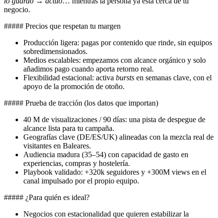
lo guardo → actúo
… mientras la persona ya está cerca de tu
negocio.
##### Precios que respetan tu margen
Producción ligera: pagas por contenido que rinde, sin equipos
sobredimensionados.
Medios escalables: empezamos con alcance orgánico y solo
añadimos pago cuando aporta retorno real.
Flexibilidad estacional: activa
bursts
en semanas clave, con el
apoyo de la promoción de otoño.
##### Prueba de tracción (los datos que importan)
40 M de visualizaciones / 90 días: una pista de despegue de
alcance lista para tu campaña.
Geografías clave (DE/ES/UK) alineadas con la mezcla real de
visitantes en Baleares.
Audiencia madura (35–54) con capacidad de gasto en
experiencias, compras y hostelería.
Playbook validado: +320k seguidores y +300M views en el
canal impulsado por el propio equipo.
##### ¿Para quién es ideal?
Negocios con estacionalidad que quieren estabilizar la