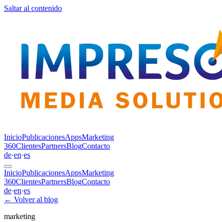
Saltar al contenido
Inicio
Publicaciones
Apps
Marketing
360
Clientes
Partners
Blog
Contacto
de
·
en
·
es
Inicio
Publicaciones
Apps
Marketing
360
Clientes
Partners
Blog
Contacto
de
·
en
·
es
←
Volver al blog
marketing