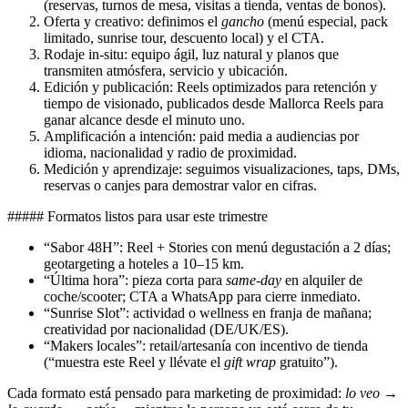
(reservas, turnos de mesa, visitas a tienda, ventas de bonos).
Oferta y creativo: definimos el
gancho
(menú especial, pack
limitado, sunrise tour, descuento local) y el CTA.
Rodaje in-situ: equipo ágil, luz natural y planos que
transmiten atmósfera, servicio y ubicación.
Edición y publicación: Reels optimizados para retención y
tiempo de visionado, publicados desde Mallorca Reels para
ganar alcance desde el minuto uno.
Amplificación a intención: paid media a audiencias por
idioma, nacionalidad y radio de proximidad.
Medición y aprendizaje: seguimos visualizaciones, taps, DMs,
reservas o canjes para demostrar valor en cifras.
##### Formatos listos para usar este trimestre
“Sabor 48H”: Reel + Stories con menú degustación a 2 días;
geotargeting a hoteles a 10–15 km.
“Última hora”: pieza corta para
same-day
en alquiler de
coche/scooter; CTA a WhatsApp para cierre inmediato.
“Sunrise Slot”: actividad o wellness en franja de mañana;
creatividad por nacionalidad (DE/UK/ES).
“Makers locales”: retail/artesanía con incentivo de tienda
(“muestra este Reel y llévate el
gift wrap
gratuito”).
Cada formato está pensado para marketing de proximidad:
lo veo →