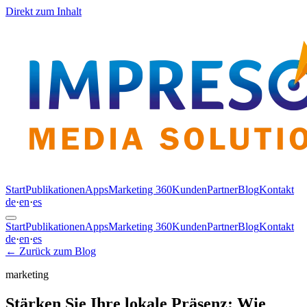
Direkt zum Inhalt
Start
Publikationen
Apps
Marketing 360
Kunden
Partner
Blog
Kontakt
de
·
en
·
es
Start
Publikationen
Apps
Marketing 360
Kunden
Partner
Blog
Kontakt
de
·
en
·
es
←
Zurück zum Blog
marketing
Stärken Sie Ihre lokale Präsenz: Wie